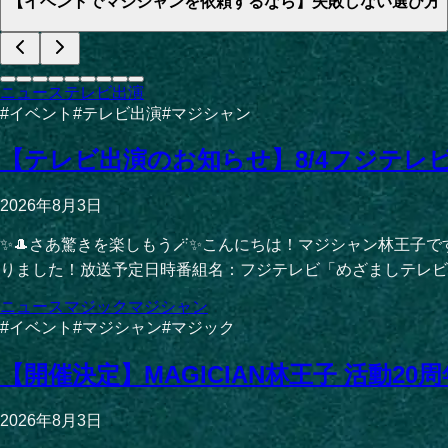
【イベントでマジシャンを依頼するなら】失敗しない選び方
ニュース
テレビ出演
#
イベント
#
テレビ出演
#
マジシャン
【テレビ出演のお知らせ】8/4フジテ
2026年8月3日
✨🎩さあ驚きを楽しもう🪄✨こんにちは！マジシャン林王
りました！放送予定日時番組名：フジテレビ「めざましテレビ」コー
ニュース
マジック
マジシャン
#
イベント
#
マジシャン
#
マジック
【開催決定】MAGICIAN林王子 活動20周年記
2026年8月3日