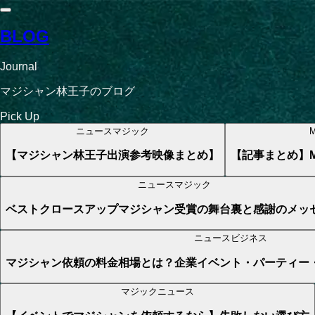
BLOG
Journal
マジシャン林王子のブログ
Pick Up
ニュース
マジック
M
【マジシャン林王子出演参考映像まとめ】
【記事まとめ】Mag
ニュース
マジック
ベストクロースアップマジシャン受賞の舞台裏と感謝のメッ
ニュース
ビジネス
マジシャン依頼の料金相場とは？企業イベント・パーティー
マジック
ニュース