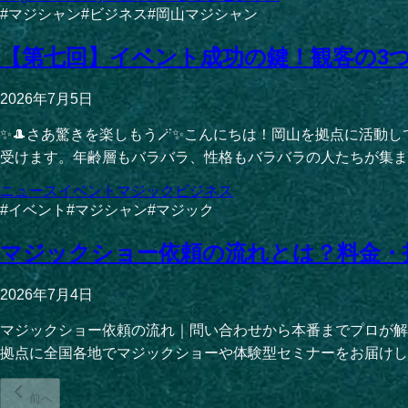
#
マジシャン
#
ビジネス
#
岡山マジシャン
【第七回】イベント成功の鍵！観客の3
2026年7月5日
✨🎩さあ驚きを楽しもう🪄✨こんにちは！岡山を拠点に活
受けます。年齢層もバラバラ、性格もバラバラの人たちが集ま
ニュース
イベント
マジック
ビジネス
#
イベント
#
マジシャン
#
マジック
マジックショー依頼の流れとは？料金・
2026年7月4日
マジックショー依頼の流れ｜問い合わせから本番までプロが解
拠点に全国各地でマジックショーや体験型セミナーをお届けしてい
前へ