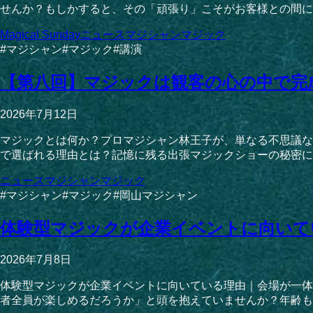
せんか？もしかすると、その「頑張り」こそがお客様との間に
Magical Sunday
ニュース
マジシャン
マジック
#
マジシャン
#
マジック
#
講演
【第八回】マジックは観客の心の中で完
2026年7月12日
マジックとは何か？プロマジシャン林王子が、単なる不思議な
で選ばれる理由とは？記憶に残る出張マジックショーの秘密に迫
ニュース
マジシャン
マジック
#
マジシャン
#
マジック
#
岡山マジシャン
体験型マジックが企業イベントに向いて
2026年7月8日
体験型マジックが企業イベントに向いている理由｜会場が一体
者全員が楽しめるだろうか」と頭を抱えていませんか？年齢も