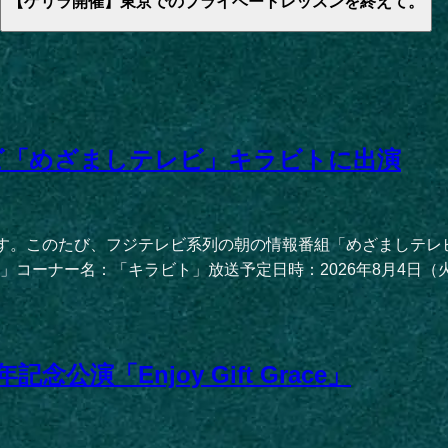
【ゲリラ開催】東京でのプライベートレッスンを終えて。
レビ「めざましテレビ」キラビトに出演
子です。このたび、フジテレビ系列の朝の情報番組「めざましテ
ナー名：「キラビト」放送予定日時：2026年8月4日（火）朝6
念公演「Enjoy Gift Grace」