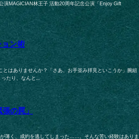
CIAN林王子 活動20周年記念公演「Enjoy Gift
ション術
うことはありませんか？「さあ、お手並み拝見といこうか」腕組
たり、なんと...
緊張の罠」
が薄く、成約を逃してしまった……。そんな苦い経験はありま