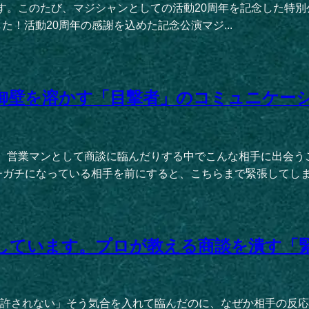
このたび、マジシャンとしての活動20周年を記念した特別公演MAGI
した！活動20周年の感謝を込めた記念公演マジ...
御壁を溶かす「目撃者」のコミュニケー
たり、営業マンとして商談に臨んだりする中でこんな相手に出会
ガチになっている相手を前にすると、こちらまで緊張してしまっ
しています。プロが教える商談を潰す「
許されない」そう気合を入れて臨んだのに、なぜか相手の反応