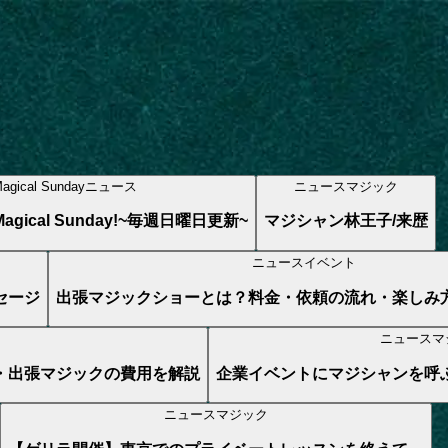
agical Sunday
ニュース
ニュース
マジック
ical Sunday!~毎週日曜日更新~
マジシャン林王子/来歴
ニュース
イベント
セージ
出張マジックショーとは？料金・依頼の流れ・楽しみ
ニュース
マ
・出張マジックの費用を解説
企業イベントにマジシャンを呼
ニュース
マジック