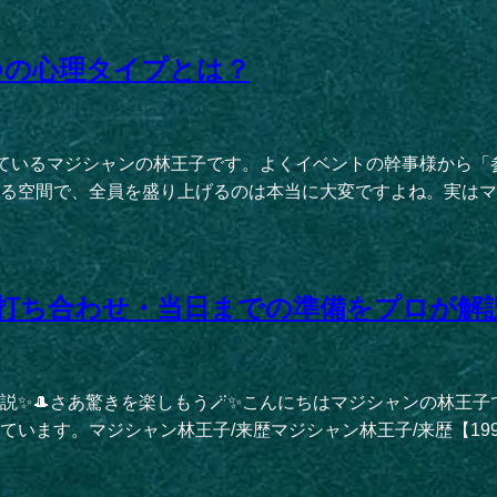
つの心理タイプとは？
動しているマジシャンの林王子です。よくイベントの幹事様から
る空間で、全員を盛り上げるのは本当に大変ですよね。実はマジ
打ち合わせ・当日までの準備をプロが解
説✨🎩さあ驚きを楽しもう🪄✨こんにちはマジシャンの林王
ます。マジシャン林王子/来歴マジシャン林王子/来歴【1991年