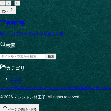
...
1
2
6
次へ
有料記事
購入・サブスクで読める特別な記事
検索
検索
カテゴリ
すべて
ブログ一覧
ショップ
トップへ
コメント欄の利用規約
プライバシ
©
2026
マジシャン林王子. All rights reserved.
ページの先頭へ戻る