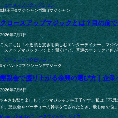
ニュース
マジック
マジシャン
#
林王子
#
マジシャン
#
岡山マジシャン
クロースアップマジックとは？目の前で
2026年7月7日
こんにちは！不思議と驚きを楽しむエンターテイナー、マジシ
ースアップマジックってよく聞くけど、普通のマジックと何が違
ニュース
マジック
ビジネス
#
イベント
#
マジシャン
#
マジック
懇親会で盛り上がる余興の選び方｜企業
2026年7月6日
✨🎩さあ驚き楽しもう🪄✨マジシャン林王子です。私は「
す。懇親会やパーティーの幹事を任されたとき、最も頭を悩ま
Magical Sunday
ニュース
マジック
ビジネス