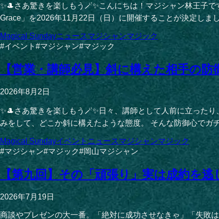
✨🎩さあ驚きを楽しもう🪄✨こんにちは！マジシャン林王子です。
Grace」を2026年11月22日（日）に開催することが決定しま
Magical Sunday
ニュース
マジシャン
マジック
#
イベント
#
マジシャン
#
マジック
【営業・講師必見】斜に構えた相手の防
2026年8月2日
✨🎩さあ驚きを楽しもう🪄✨日々、講師として人前に立っ
みをして、どこか斜に構えたような態度。 そんな防御心でガチ
Magical Sunday
イベント
ニュース
マジシャン
マジック
#
マジシャン
#
マジック
#
岡山マジシャン
【第九回】その「頑張り」実は成約を逃
2026年7月19日
商談やプレゼンの大一番。「絶対に成功させなきゃ」「失敗は