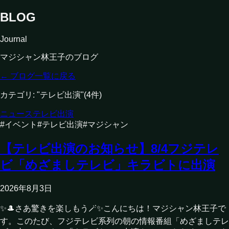
BLOG
Journal
マジシャン林王子のブログ
← ブログ一覧に戻る
カテゴリ: "
テレビ出演
"
(
4
件)
ニュース
テレビ出演
#
イベント
#
テレビ出演
#
マジシャン
【テレビ出演のお知らせ】8/4フジテレ
ビ「めざましテレビ」キラビトに出演
2026年8月3日
✨🎩さあ驚きを楽しもう🪄✨こんにちは！マジシャン林王子で
す。このたび、フジテレビ系列の朝の情報番組「めざましテレ