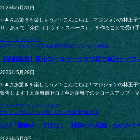
2026年5月31日
✨🎩さあ驚きを楽しもう🪄✨こんにちは、マジシャンの林
り、あえて「余白（ホワイトスペース）」を作ることで受け手の
ニュース
マジック
#
マジック
#
ビジネス
#
講演
#
岡山マジシャン
#
岡山
【活動報告】岡山ロータリークラブ様で卓話とパフ
2026年5月29日
✨🎩さあ驚きを楽しもう🪄✨こんにちは！マジシャンの林王
報告します！🃏 距離感ゼロ！至近距離でのクロースアップ・マ
ニュース
マジック
ビジネス
#
マジック
#
イベント
#
ビジネス
#
講演
#
林王子
なぜ「謎解き」ではなく「純粋な不思議」なのか？〜
2026年5月3日