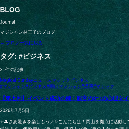
BLOG
Journal
マジシャン林王子のブログ
← ブログ一覧に戻る
タグ: #
ビジネス
21
件の記事
Magical Sunday
ニュース
マジック
ビジネス
#
マジシャン
#
ビジネス
#
岡山マジシャン
#
講演
#
マジック
【第七回】イベント成功の鍵！観客の3つの心理タ
2026年7月5日
✨🎩さあ驚きを楽しもう🪄✨こんにちは！岡山を拠点に活
受けます。年齢層もバラバラ、性格もバラバラの人たちが集ま