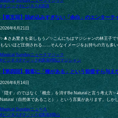
Magical Sunday
ニュース
マジック
#
マジック
#
ビジネス
#
講演
【第五回】詰め込みすぎない「余白」のエンターテ
2026年6月21日
✨🎩さあ驚きを楽しもう🪄✨こんにちはマジシャンの林王
もないほど圧倒される……そんなイメージをお持ちの方も多い
Magical Sunday
ニュース
マジック
#
ビジネス
#
マジック
#
講演
#
岡山マジシャン
【第四回】観客に「種がある」という前提すら与え
2026年6月14日
「隠す」のではなく「概念」を消すBe Naturalと言う考
Natural（自然体であること）」という言葉があります。しか
Magical Sunday
ニュース
#
ビジネス
#
マジック
#
講演
#
岡山