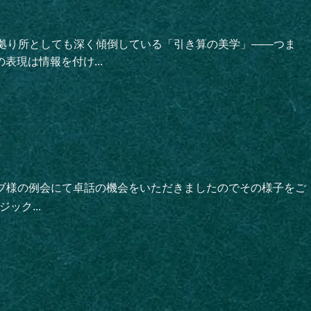
の拠り所としても深く傾倒している「引き算の美学」――つま
現は情報を付け...
クラブ様の例会にて卓話の機会をいただきましたのでその様子をご
ク...