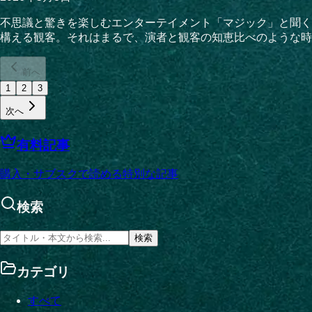
不思議と驚きを楽しむエンターテイメント「マジック」と聞く
構える観客。それはまるで、演者と観客の知恵比べのような時
前へ
1
2
3
次へ
有料記事
購入・サブスクで読める特別な記事
検索
検索
カテゴリ
すべて