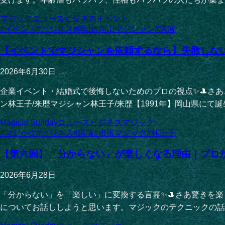
マジック
ニュース
ビジネス
イベント
#
イベント
#
ビジネス
#
岡山
#
岡山マジシャン
#
講演
【イベントでマジシャンを依頼するなら】失敗しな
2026年6月30日
企業イベント・結婚式で後悔しないためのプロの視点✨🎩さあ
ン林王子/来歴マジシャン林王子/来歴【1991年】岡山県にて誕生
Magical Sunday
ニュース
ビジネス
マジック
#
マジック
#
ビジネス
#
講演
#
出張マジック
#
林王子
【第六回】「分からない」が楽しくなる理由｜プロ
2026年6月28日
「分からない」を「楽しい」に変換する言霊✨🎩さあ驚きを
についてお話ししようと思います。マジックのテクニックの話