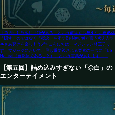
【第四回】観客に「種がある」という前提すら与えない自然体
「隠す」のではなく「概念」を消すBe Naturalと言う考え方✨
🎩さあ驚きを楽しもう🪄✨こんにちは、マジシャン林王子で
す。マジックにおいて、最も重要視される要素の一つに「Be
Natural（自然体であること）」という言葉があります。…
【第五回】詰め込みすぎない「余白」の
エンターテイメント