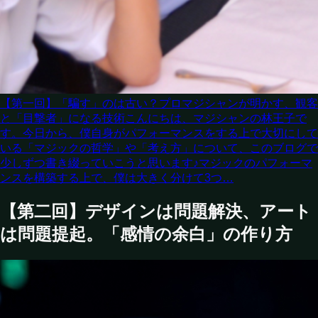
【第一回】「騙す」のは古い？プロマジシャンが明かす、観客
と「目撃者」になる技術
こんにちは、マジシャンの林王子で
す。今日から、僕自身がパフォーマンスをする上で大切にして
いる「マジックの哲学」や「考え方」について、このブログで
少しずつ書き綴っていこうと思います♪マジックのパフォーマ
ンスを構築する上で、僕は大きく分けて3つ…
【第二回】デザインは問題解決、アート
は問題提起。「感情の余白」の作り方