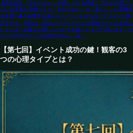
【第六回】「分からない」が楽しくなる理由｜プロが大切にし
ている言葉と空気づくり
「分からない」を「楽しい」に変換す
る言霊✨🎩さあ驚きを楽しもう🪄✨こんにちは！マジシャン林
王子です。今回は、僕がパフォーマンスの現場でとても大切に
している「言葉と心理」についてお話ししようと思います。マ
ジックのテクニックの話ではなく、日…
【第七回】イベント成功の鍵！観客の3
つの心理タイプとは？