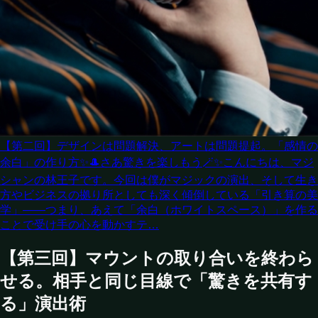
【第二回】デザインは問題解決、アートは問題提起。「感情の
余白」の作り方
✨🎩さあ驚きを楽しもう🪄✨こんにちは、マジ
シャンの林王子です。今回は僕がマジックの演出、そして生き
方やビジネスの拠り所としても深く傾倒している「引き算の美
学」――つまり、あえて「余白（ホワイトスペース）」を作る
ことで受け手の心を動かすテ…
【第三回】マウントの取り合いを終わら
せる。相手と同じ目線で「驚きを共有す
る」演出術