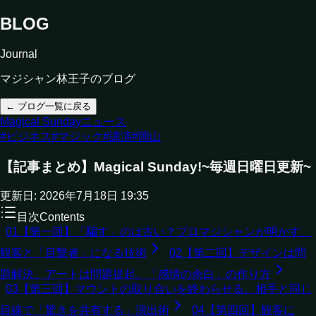
BLOG
Journal
マジシャン林王子のブログ
← ブログ一覧に戻る
Magical Sunday
ニュース
#
ビジネス
#
マジック
#
講演
#
岡山
【記事まとめ】Magical Sunday!~毎週日曜日更新~
更新日:
2026年7月18日 19:35
目次
Contents
01
【第一回】「騙す」のは古い？プロマジシャンが明かす、
観客と「目撃者」になる技術
02
【第二回】デザインは問
題解決、アートは問題提起。「感情の余白」の作り方
03
【第三回】マウントの取り合いを終わらせる。相手と同じ
目線で「驚きを共有する」演出術
04
【第四回】観客に