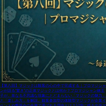
【第八回】マジックは観客の心の中で完成する｜プロマジシャ
ンが語る“驚き”の正体
マジックとは何か？プロマジシャン林王
子が、単なる不思議な現象にとどまらない「マジックの魅力」
と「楽しみ方」を解説。観客参加型の体験型マジックが企業イ
ベントや懇親会の余興で選ばれる理由とは？記憶に残る出張マ