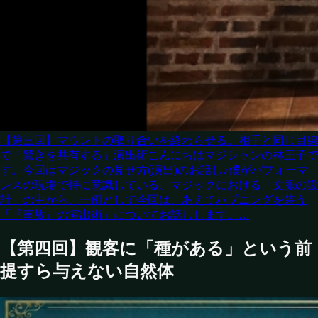
【第三回】マウントの取り合いを終わらせる。相手と同じ目線
で「驚きを共有する」演出術
こんにちはマジシャンの林王子で
す。今回はマジックの見せ方(演出)のお話し♪僕がパフォーマ
ンスの現場で特に意識している、マジックにおける「文脈の設
計」の中から、一例として今回は、あえてハプニングを装う
「『事故』の演出術」についてお話しします。…
【第四回】観客に「種がある」という前
提すら与えない自然体