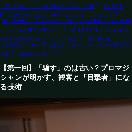
「種がある」という前提すら与えない自然体
05
【第五
回】詰め込みすぎない「余白」のエンターテイメント
06
【第六回】「分からない」が楽しくなる理由｜プロが大切
にしている言葉と空気づくり
07
【第七回】イベント成功
の鍵！観客の3つの心理タイプとは？
08
【第八回】マジッ
クは観客の心の中で完成する｜プロマジシャンが語る“驚き”の
正体
09
お問い合わせ
【第一回】「騙す」のは古い？プロマジ
シャンが明かす、観客と「目撃者」にな
る技術