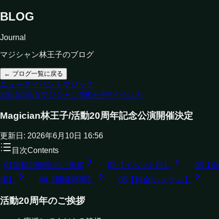
BLOG
Journal
マジシャン林王子のブログ
← ブログ一覧に戻る
ニュース
イベント
マジック
#
岡山
#
岡山マジシャン
#
林王子
#
イベント
Magician林王子/活動20周年記念公演開催決定
更新日:
2026年6月10日 16:56
目次
Contents
01
活動20周年のご挨拶
02
【イベント日】
03
【会
場】
04
【開催時間】
05
【料金/システム】
活動20周年のご挨拶