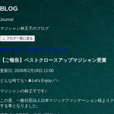
BLOG
Journal
マジシャン林王子のブログ
← ブログ一覧に戻る
ニュース
#
林王子
#
マジック
#
レッツエンジョイ
【ご報告】ベストクロースアップマジシャン受賞
更新日:
2026年2月19日 11:00
どんな時でも✨🎩Let's Enjoy🪄✨
マジシャンの林王子です♪
この度、一般社団法人日本マジックファンデーション様よりク
する事となりました。