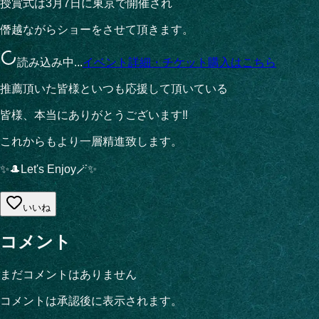
授賞式は3月7日に東京で開催され
僭越ながらショーをさせて頂きます。
読み込み中...
イベント詳細・チケット購入はこちら
推薦頂いた皆様といつも応援して頂いている
皆様、本当にありがとうございます‼︎
これからもより一層精進致します。
✨🎩Let's Enjoy🪄✨
いいね
コメント
まだコメントはありません
コメントは承認後に表示されます。