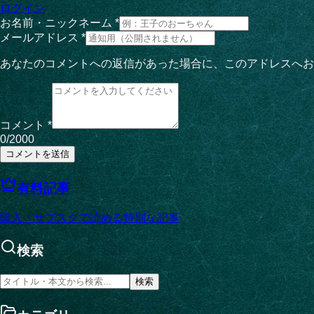
ログイン
お名前・ニックネーム *
メールアドレス *
あなたのコメントへの返信があった場合に、このアドレスへお
コメント *
0
/2000
コメントを送信
有料記事
購入・サブスクで読める特別な記事
検索
検索