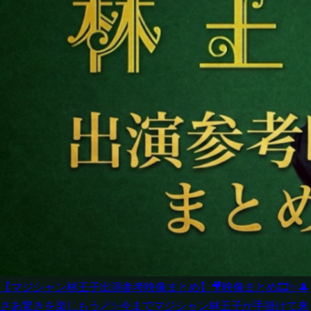
【マジシャン林王子出演参考映像まとめ】
🎥映像まとめ🎞️✨🎩
さあ驚きを楽しもう🪄✨今までマジシャン林王子が手掛けて来