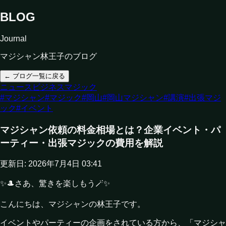
BLOG
Journal
マジシャン林王子のブログ
← ブログ一覧に戻る
ニュース
ビジネス
マジック
#
マジシャン
#
マジック
#
岡山
#
岡山マジシャン
#
講演
#
出張マジ
ック
#
イベント
マジシャン依頼の料金相場とは？企業イベント・パ
ーティー・出張マジックの費用を解説
更新日:
2026年7月4日 03:41
✨🎩さあ、驚きを楽しもう🪄✨
こんにちは、マジシャンの林王子です。
イベントやパーティーの企画をされている方から、「マジシャ