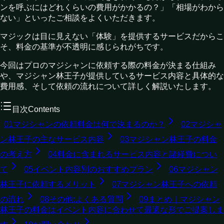
ンを呼ぶにはどれくらいの費用がかかるの？」「相場がわから
ない」といったご相談をよくいただきます。
マジックは目に見えない「体験」を提供するサービスだからこ
そ、料金の基準が不透明に感じられがちです。
今回はプロのマジシャンに依頼する際の料金が決まる仕組み
や、マジシャン林王子が提供しているサービス内容と具体的な
費用感、そして依頼の流れについて詳しく解説いたします。
目次
Contents
01
マジシャンの依頼料金は何で決まるのか？
02
マジシャ
ン林王子の主なサービス内容
03
マジシャン林王子の料金
の考え方
04
料金に含まれるサービス内容と諸経費につい
て
05
イベント内容別のおすすめプラン
06
マジシャン
林王子に依頼するメリット
07
マジシャン林王子への依頼
の流れ
08
その他:よくある質問
09
まとめ｜マジシャン
林王子の料金はイベント内容に合わせて最適な形でご提案しま