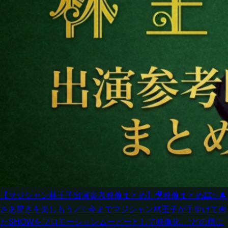
【マジシャン林王子出演参考映像まとめ】
🎥映像まとめ🎞️✨🎩
さあ驚きを楽しもう🪄✨今までマジシャン林王子が手掛けて来
たSHOWをプロモーションムービーとして映像化。“どの様に