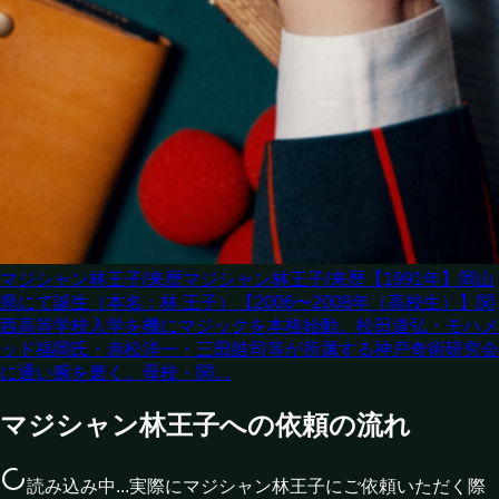
マジシャン林王子/来歴
マジシャン林王子/来歴【1991年】岡山
県にて誕生（本名：林 王子）【2006〜2008年（高校生）】関
西高等学校入学を機にマジックを本格始動。松田道弘・モハメ
ッド福岡氏・赤松洋一・三田皓司等が所属する神戸奇術研究会
に通い腕を磨く。母校・関…
マジシャン林王子への依頼の流れ
読み込み中...
実際にマジシャン林王子にご依頼いただく際