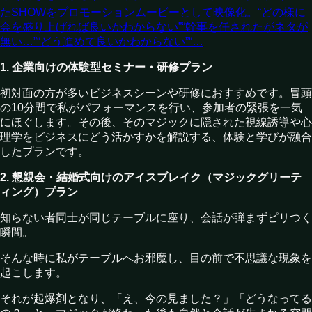
たSHOWをプロモーションムービーとして映像化。“どの様に
会を盛り上げれば良いかわからない”“幹事を任されたがネタが
無い…”“どう進めて良いかわからない”“…
1. 企業向けの体験型セミナー・研修プラン
初対面の方が多いビジネスシーンや研修におすすめです。冒頭
の10分間で私がパフォーマンスを行い、参加者の緊張を一気
にほぐします。その後、そのマジックに隠された視線誘導や心
理学をビジネスにどう活かすかを解説する、体験と学びが融合
したプランです。
2. 懇親会・結婚式向けのアイスブレイク（マジックグリーテ
ィング）プラン
知らない者同士が同じテーブルに座り、会話が弾まずピリつく
瞬間。
そんな時に私がテーブルへお邪魔し、目の前で不思議な現象を
起こします。
それが起爆剤となり、「え、今の見ました？」「どうなってる